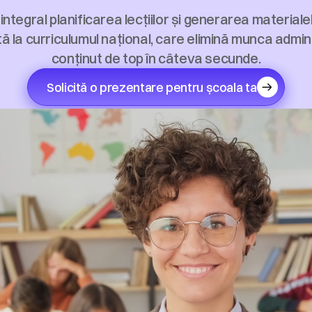
tegral planificarea lecțiilor și generarea materialelo
tă la curriculumul național, care elimină munca admini
conținut de top în câteva secunde.
Solicită o prezentare pentru școala ta