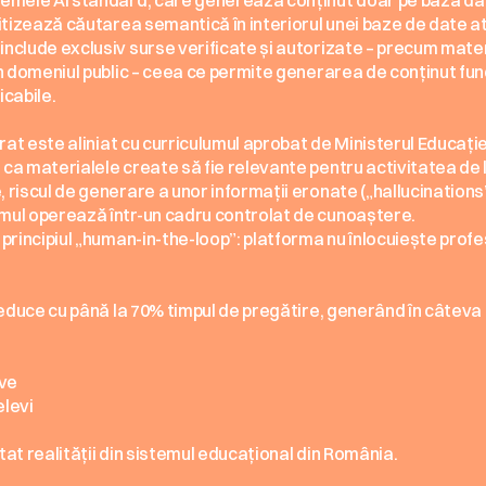
emele AI standard, care generează conținut doar pe baza date
itizează căutarea semantică în interiorul unei baze de date at
nclude exclusiv surse verificate și autorizate – precum mater
in domeniul public – ceea ce permite generarea de conținut fu
icabile.
rat este aliniat cu curriculumul aprobat de Ministerul Educației 
ca materialele create să fie relevante pentru activitatea de l
riscul de generare a unor informații eronate („hallucinations”
mul operează într-un cadru controlat de cunoaștere.
rincipiul „human-in-the-loop”: platforma nu înlocuiește profesoru
 reduce cu până la 70% timpul de pregătire, generând în câteva
ive
elevi
at realității din sistemul educațional din România.