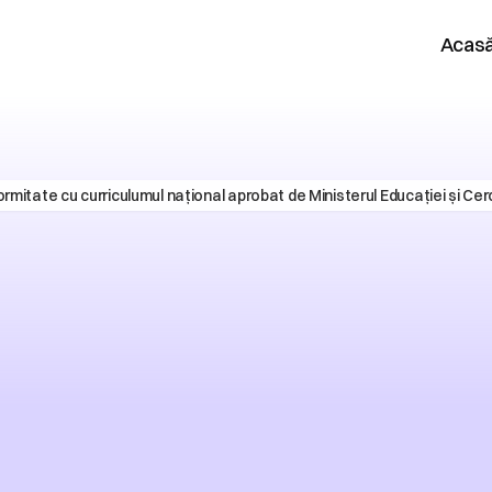
Acas
ormitate cu curriculumul național aprobat de Ministerul Educației și Cer
tforma
care
sorilor
liber
de
a
preda.