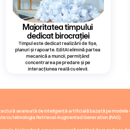
Majoritatea timpului 
dedicat birocrației
Timpul este dedicat realizării de fișe, 
planuri și rapoarte. EditAI elimină partea 
mecanică a muncii, permițând 
concentrarea pe predare și pe 
interacțiunea reală cu elevii.
uncționează
tehnologia
din
spatel
hitectură avansată de inteligență artificială bazată pe modele
ate cu tehnologia Retrieval-Augmented Generation (RAG).