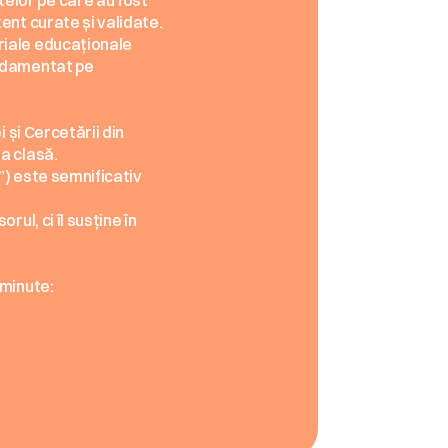
lor pe care au fost 
ent curate și validate.
iale educaționale 
ndamentat pe 
și Cercetării din 
a clasă.
) este semnificativ 
l, ci îl susține în 
 minute: