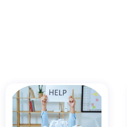
ner
real
pentru
profeso
ument
de
control,
ci
de