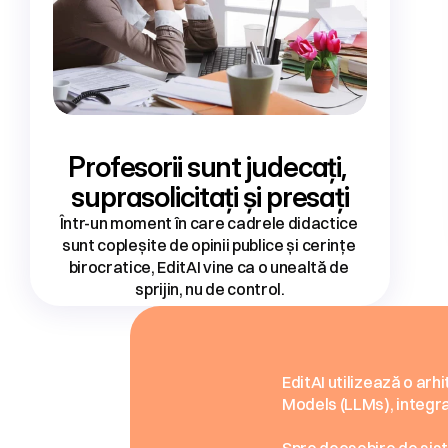
Profesorii sunt judecați, 
suprasolicitați și presați
Într-un moment în care cadrele didactice 
sunt copleșite de opinii publice și cerințe 
birocratice, EditAI vine ca o unealtă de 
sprijin, nu de control.
Cum
f
EditAI utilizează o ar
Models (LLMs), integr