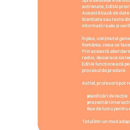
Spre deosebire de sist
antrenate, EditAI prior
Această bază de date i
licențiate sau texte d
informații reale și verif
În plus, conținutul gene
România, ceea ce face 
Prin această abordare, 
redus, deoarece siste
EditAI funcționează pe p
procesul de predare.
Astfel, profesorii pot
planificări de lecție
prezentări interact
fișe de lucru pentru 
Totul într-un mod adapt