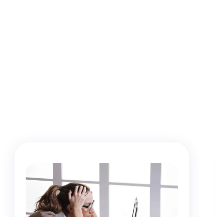
Un
parte
instr