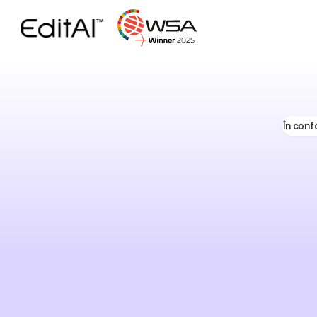
În conf
Pla
profe