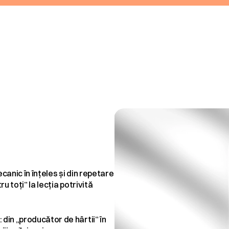
amentală…
anic în înțeles și din repetare 
 toți” la lecția potrivită 
in „producător de hârtii” în 