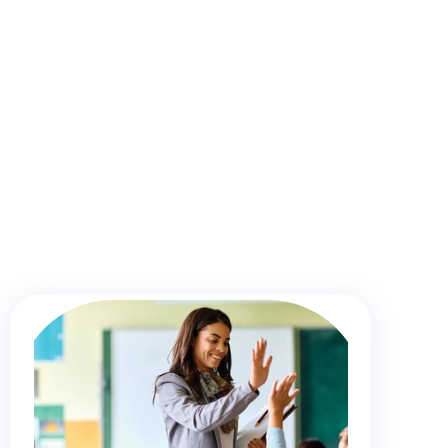
ri
-
nu
un
sprijin