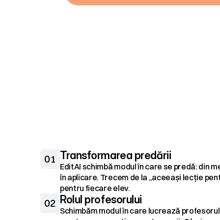
Schimbarea
fund
Transformarea predării
01
EditAI schimbă modul în care se predă: din mec
în aplicare. Trecem de la „aceeași lecție pentru
pentru fiecare elev.
Rolul profesorului
02
Schimbăm modul în care lucrează profesorul: d