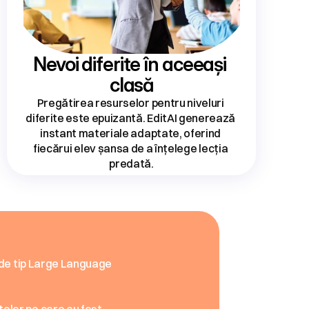
Nevoi diferite în aceeași 
clasă
Pregătirea resurselor pentru niveluri 
diferite este epuizantă. EditAI generează 
instant materiale adaptate, oferind 
fiecărui elev șansa de a înțelege lecția 
predată.
e
EditAI
 de tip Large Language 