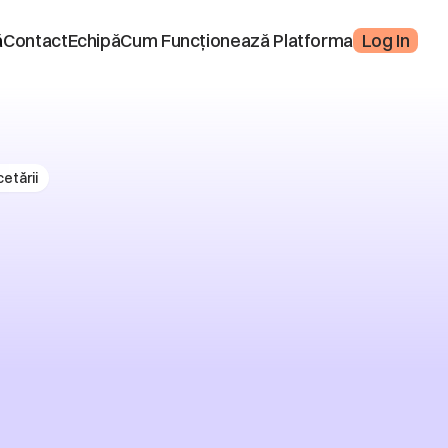
ă
Contact
Echipă
Cum Funcționează Platforma
Log In
cetării
redă
tatea