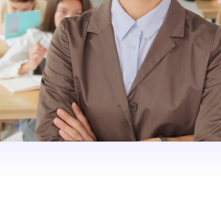
mii
și
recunoașteri
nota